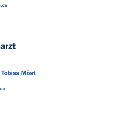
n.de
arzt
. Tobias Möst
.de