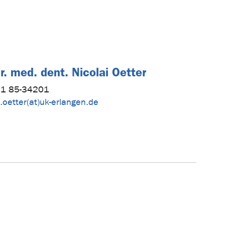
r. med. dent. Nicolai Oetter
1 85-34201
i.oetter(at)uk-erlangen.de