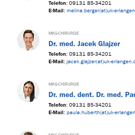
Telefon
:
09131 85-34201
E-Mail
:
melina.berger(at)uk-erlange
MKG-CHIRURGIE
Dr. med. Jacek Glajzer
Telefon
:
09131 85-34201
E-Mail
:
jacek.glajzer(at)uk-erlangen.
MKG-CHIRURGIE
Dr. med. dent. Dr. med. Pa
Telefon
:
09131 85-34201
E-Mail
:
paula.huberth(at)uk-erlange