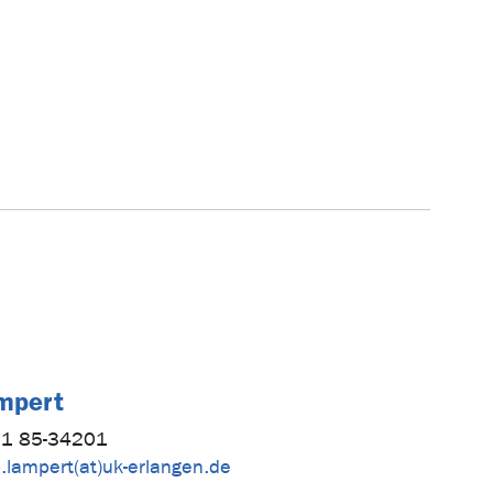
ampert
1 85-34201
p.lampert(at)uk-erlangen.de