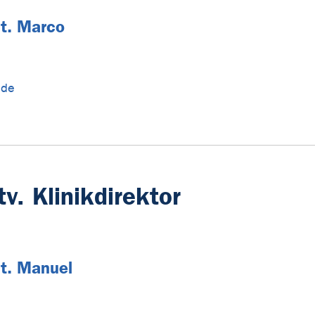
nt. Marco
.de
v. Klinikdirektor
nt. Manuel