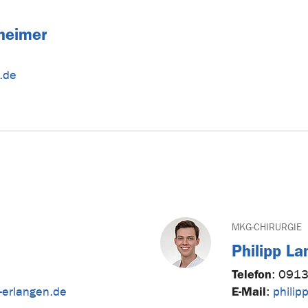
lheimer
n.de
MKG-CHIRURGIE
Philipp L
Telefon
:
0913
E-Mail
-erlangen.de
:
philip