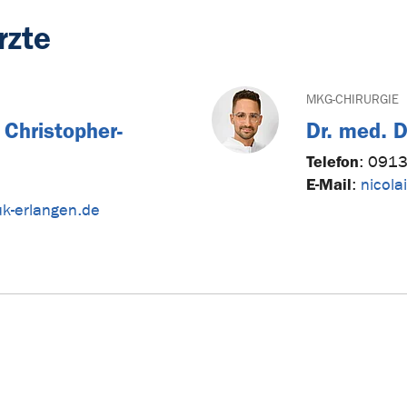
rzte
MKG-CHIRURGIE
 Christopher-
Dr. med. D
Telefon
:
0913
E-Mail
:
nicola
)uk-erlangen.de