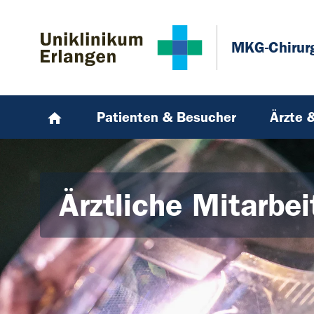
Zum Hauptinhalt springen
Skip to page footer
MKG-Chirur
Patienten & Besucher
Ärzte 
Ärztliche Mitarbei