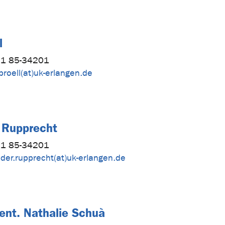
l
1 85-34201
proell(at)uk-erlangen.de
 Rupprecht
1 85-34201
der.rupprecht(at)uk-erlangen.de
ent. Nathalie Schuà