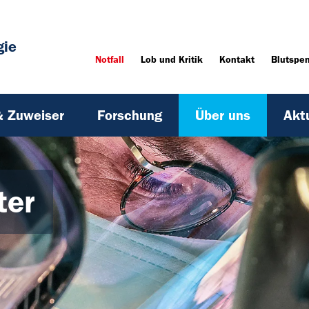
gie
Notfall
Lob und Kritik
Kontakt
Blutspe
& Zuweiser
Forschung
Über uns
Akt
ter