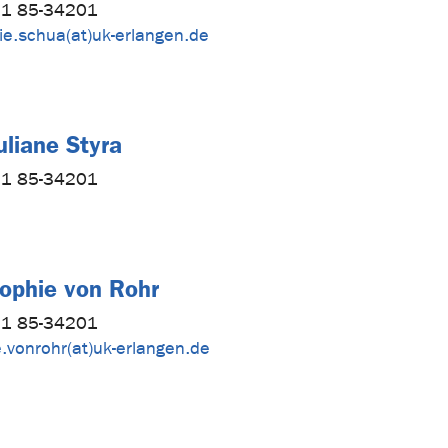
1 85-34201
ie.schua(at)uk-erlangen.de
uliane Styra
1 85-34201
Sophie von Rohr
1 85-34201
.vonrohr(at)uk-erlangen.de