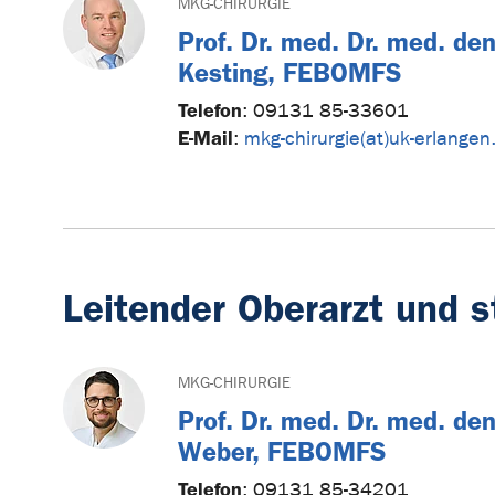
MKG-CHIRURGIE
Prof. Dr. med. Dr. med. de
Kesting, FEBOMFS
Telefon
:
09131 85-33601
E-Mail
:
mkg-chirurgie(at)uk-erlangen
Leitender Oberarzt und st
MKG-CHIRURGIE
Prof. Dr. med. Dr. med. de
Weber, FEBOMFS
Telefon
:
09131 85-34201